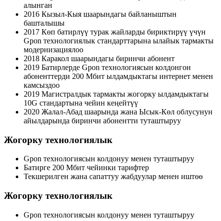
алынган
2016 Кызыл-Кыя шаарындагы байланыштын
башталышы
2017 Көп батирлүү турак жайларды бириктирүү үчүн
Gpon технологиялык стандарттарына ылайык тармакты
модернизациялоо
2018 Каракол шаарындагы биринчи абонент
2019 Батирлерде Gpon технологиясын колдонгон
абоненттерди 200 Мбит ылдамдыктагы интернет менен
камсыздоо
2019 Магистралдык тармакты жогорку ылдамдыктагы
10G стандартына чейин кеңейтүү
2020 Жалал-Абад шаарында жана Ысык-Көл облусунун
айылдарында биринчи абонентти туташтыруу
Жогорку технологиялык
Gpon технологиясын колдонуу менен туташтыруу
Батирге 200 Мбит чейинки тарифтер
Текшерилген жана сапаттуу жабдуулар менен иштөө
Жогорку технологиялык
Gpon технологиясын колдонуу менен туташтыруу