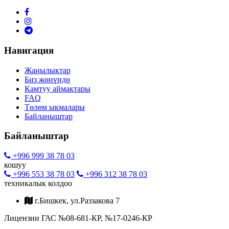
Навигация
Жаңылыктар
Биз жөнүндө
Камтуу аймактары
FAQ
Төлөм ыкмалары
Байланыштар
Байланыштар
+996 999 38 78 03
кошуу
+996 553 38 78 03
+996 312 38 78 03
техникалык колдоо
г.Бишкек, ул.Раззакова 7
Лицензии ГАС №08-681-КР, №17-0246-КР