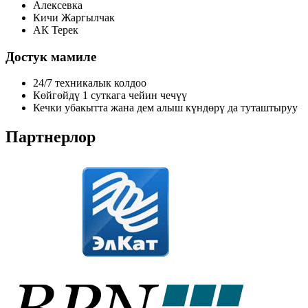
Алексевка
Кичи Жаргылчак
АК Терек
Достук мамиле
24/7 техникалык колдоо
Көйгөйдү 1 суткага чейин чечүү
Кечки убакытта жана дем алыш күндөрү да туташтыруу
Партнерлор