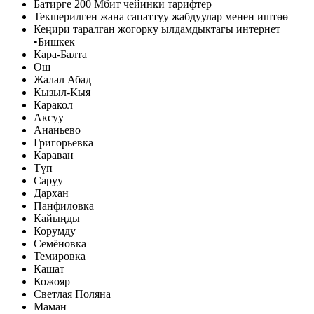
Батирге 200 Мбит чейинки тарифтер
Текшерилген жана сапаттуу жабдуулар менен иштөө
Кеңири таралган жогорку ылдамдыктагы интернет
•Бишкек
Кара-Балта
Ош
Жалал Абад
Кызыл-Кыя
Каракол
Аксуу
Ананьево
Григорьевка
Караван
Түп
Саруу
Дархан
Панфиловка
Кайыңды
Корумду
Семёновка
Темировка
Кашат
Кожояр
Светлая Поляна
Маман