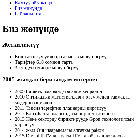
Камтуу аймактары
Биз жөнүндө
Байланыштар
Биз жөнүндө
Жеткиликтүү
Көп кабаттуу үйлөрдө акысыз кошуп берүү
Тарифтер 610 сомдон тарта
3 күндүн ичинде кошуп берүү
2005-жылдан бери ылдам интернет
2005 Бишкек шаарындагы алгачкы район
2010 Оптикалык магистралдарга өтүү менен тармакты
модернизациялоо
2011 Чексиз тарифтик пландарды киргизүү
2012 Кара-Балта шаарындагы биринчи абонент
2013 Жеке секторду бириктирүүдө Gpon технологиясын
киргизүү
2014-жыл Ош шаарындагы алгачкы район
2015 Digital IPTV кызматы ITV тарабынан колдоого