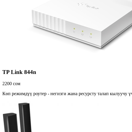
TP Link 844n
2200 сом
Көп режимдүү роутер - негизги жана ресурсту талап кылуучу ү