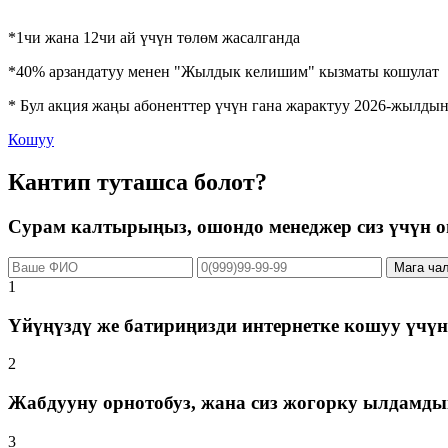
*1чи жана 12чи ай үчүн төлөм жасалганда
*40% арзандатуу менен "Жылдык келишим" кызматы кошулат
* Бул акция жаңы абоненттер үчүн гана жарактуу 2026-жылдын 
Кошуу
Кантип туташса болот?
Сурам калтырыңыз, ошондо менеджер сиз үчүн 
Мага ча
1
Үйүңүздү же батириңизди интернетке кошуу үчүн
2
Жабдууну орнотобуз, жана сиз жогорку ылдамдык
3