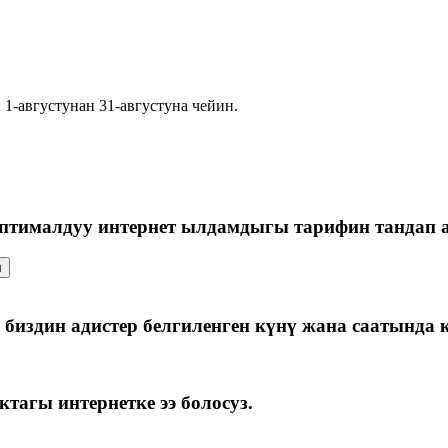
1-августунан 31-августуна чейин.
оптималдуу интернет ылдамдыгы тарифин тандап 
л
 биздин адистер белгиленген күнү жана саатында 
тагы интернетке ээ болосуз.