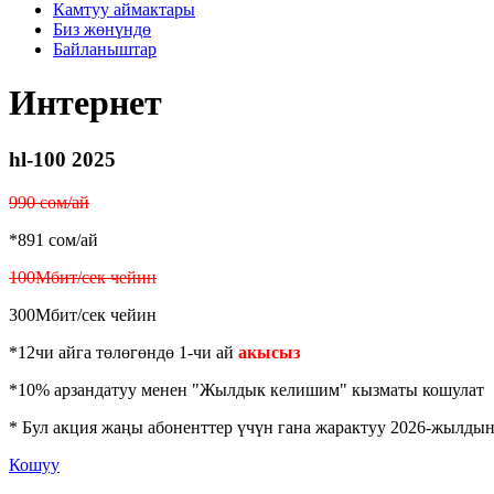
Камтуу аймактары
Биз жөнүндө
Байланыштар
Интернет
hl-100 2025
990 сом/ай
*891 сом/ай
100Мбит/сек чейин
300Мбит/сек чейин
*12чи айга төлөгөндө 1-чи ай
акысыз
*10% арзандатуу менен "Жылдык келишим" кызматы кошулат
* Бул акция жаңы абоненттер үчүн гана жарактуу 2026-жылдын 
Кошуу