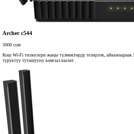
Archer c544
3000 сом
Кош Wi-Fi тилкелери жаңы түзмөктөрдү тезирээк, айкыныраак 
туруктуу туташууну камсыз кылат.