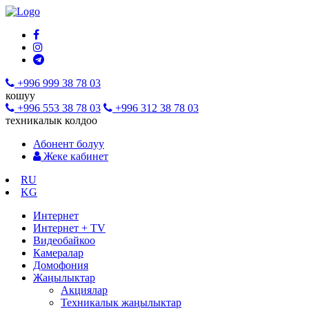
+996 999 38 78 03
кошуу
+996 553 38 78 03
+996 312 38 78 03
техникалык колдоо
Абонент болуу
Жеке кабинет
RU
KG
Интернет
Интернет + TV
Видеобайкоо
Камералар
Домофония
Жаңылыктар
Акциялар
Техникалык жаңылыктар