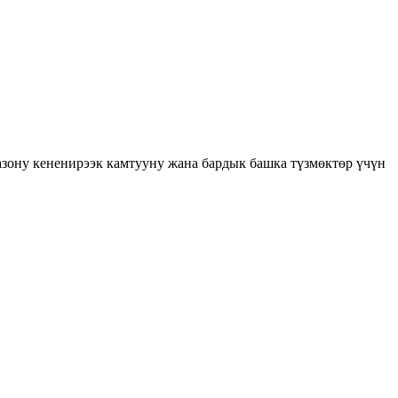
пазону кененирээк камтууну жана бардык башка түзмөктөр үчүн