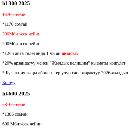
hl-300 2025
1470 сом/ай
*1176 сом/ай
300Мбит/сек чейин
500Мбит/сек чейин
*12чи айга төлөгөндө 1-чи ай
акысыз
*20% арзандатуу менен "Жылдык келишим" кызматы кошулат
* Бул акция жаңы абоненттер үчүн гана жарактуу 2026-жылдын 
Кошуу
hl-600 2025
2310 сом/ай
*1386 сом/ай
600 Мбит/сек чейин