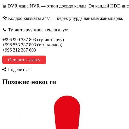
🗑 DVR жана NVR — өткөн доордо калды. Эч кандай HDD диск
🛠 Колдоо кызматы 24/7 — керек учурда дайыма жаныңарда.
📞 Туташтыруу жана кеңеш алуу:
+996 999 387 803 (туташтыруу)
+996 553 387 803 (тех. колдоо)
+996 312 387 803
Оставить заявку
Поделиться:
Похожие новости