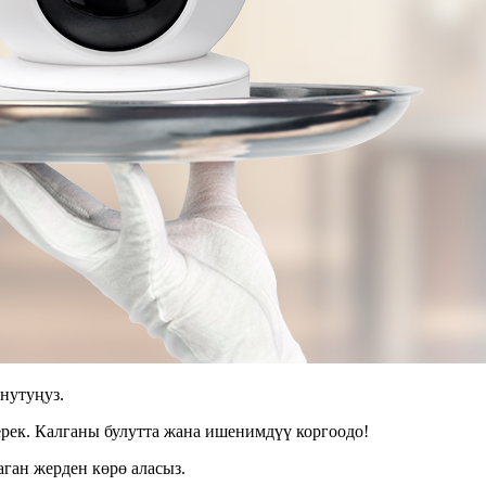
нутуңуз.
ерек. Калганы булутта жана ишенимдүү коргоодо!
аган жерден көрө аласыз.