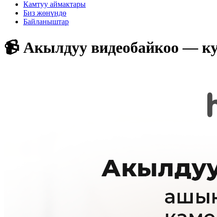
Камтуу аймактары
Биз жөнүндө
Байланыштар
📹 Акылдуу видеобайкоо — к