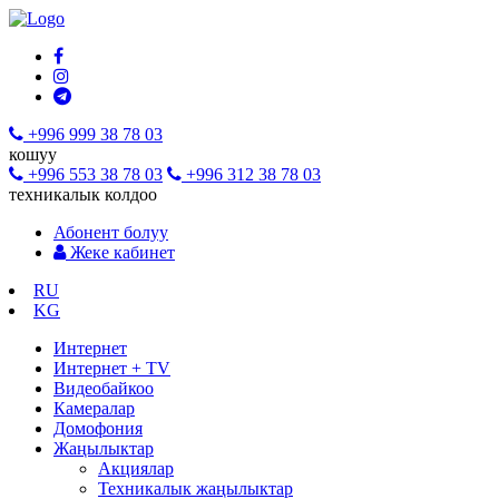
+996 999 38 78 03
кошуу
+996 553 38 78 03
+996 312 38 78 03
техникалык колдоо
Абонент болуу
Жеке кабинет
RU
KG
Интернет
Интернет + TV
Видеобайкоо
Камералар
Домофония
Жаңылыктар
Акциялар
Техникалык жаңылыктар