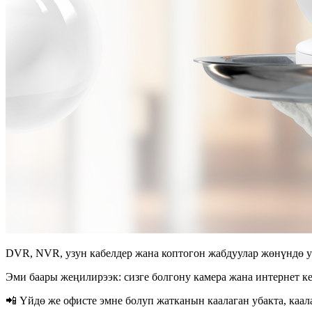
DVR, NVR, узун кабелдер жана коптогон жабдуулар жөнүндө у
Эми баары жеңилирээк: сизге болгону камера жана интернет к
📲 Үйдө же офисте эмне болуп жатканын каалаган убакта, каал