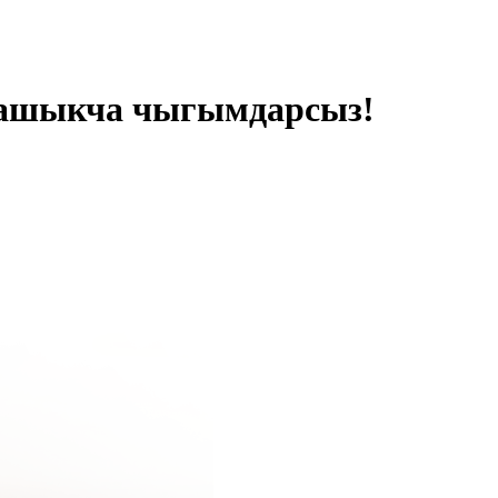
а ашыкча чыгымдарсыз!