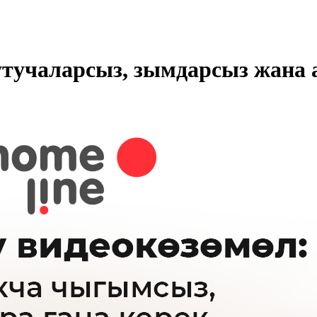
утучаларсыз, зымдарсыз жан