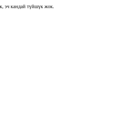
, эч кандай түйшүк жок.