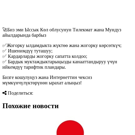
🚀Биз эми Ыссык Көл облусунун Тилекмат жана Мундуз
айылдарында барбыз
✅Жогорку ылдамдыкта жүктөө жана жогорку көрсөткүч;
✅ Ишенимдүү туташуу;
✅ Кардарларды жогорку сапатта колдоо;
✅ Бардык муктаждыктарыңызды канааттандыруу үчүн
ийкемдүү тарифтик пландары.
Бизге кошулуңуз жана Интернеттин чексиз
мүмкүнчүлүктөрүнөн ырахат алыңыз!
Поделиться:
Похожие новости