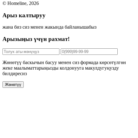
© Homeline, 2026
Арыз калтыруу
жана биз сиз менен жакында байланышабыз
Арызыңыз үчүн рахмат!
Жөнөтүү баскычын басуу менен сиз формада көрсөтүлгөн
жеке маалыматтарыңызды колдонууга макулдугуңузду
билдиресиз
Жөнөтүү