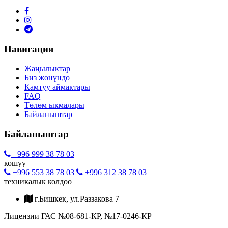
Навигация
Жаңылыктар
Биз жөнүндө
Камтуу аймактары
FAQ
Төлөм ыкмалары
Байланыштар
Байланыштар
+996 999 38 78 03
кошуу
+996 553 38 78 03
+996 312 38 78 03
техникалык колдоо
г.Бишкек, ул.Раззакова 7
Лицензии ГАС №08-681-КР, №17-0246-КР