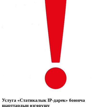
Услуга «Статикалык IP-дарек» боюнча
шарттардын өзгөрүшү