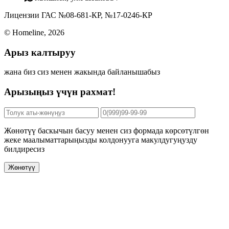
Лицензии ГАС №08-681-КР, №17-0246-КР
© Homeline, 2026
Арыз калтыруу
жана биз сиз менен жакында байланышабыз
Арызыңыз үчүн рахмат!
Жөнөтүү баскычын басуу менен сиз формада көрсөтүлгөн
жеке маалыматтарыңызды колдонууга макулдугуңузду
билдиресиз
Жөнөтүү