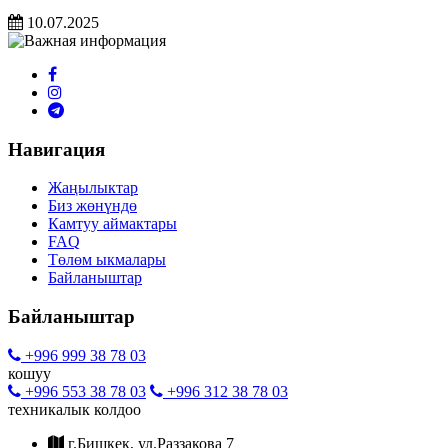
10.07.2025
Навигация
Жаңылыктар
Биз жөнүндө
Камтуу аймактары
FAQ
Төлөм ыкмалары
Байланыштар
Байланыштар
+996 999 38 78 03
кошуу
+996 553 38 78 03
+996 312 38 78 03
техникалык колдоо
г.Бишкек, ул.Раззакова 7