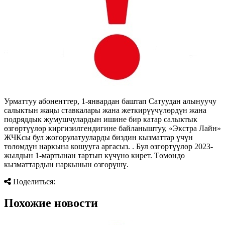
Урматтуу абоненттер, 1-январдан баштап Сатуудан алынуучу
салыктын жаңы ставкалары жана жеткирүүчүлөрдүн жана
подряддык жумушчулардын ишине бир катар салыктык
өзгөртүүлөр киргизилгендигине байланыштуу, «Экстра Лайн»
ЖЧКсы бул жогорулатууларды биздин кызматтар үчүн
төлөмдүн наркына кошууга аргасыз. . Бул өзгөртүүлөр 2023-
жылдын 1-мартынан тартып күчүнө кирет. Төмөндө
кызматтардын наркынын өзгөрүшү.
Поделиться:
Похожие новости