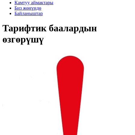
Камтуу аймактары
Биз жөнүндө
Байланыштар
Тарифтик баалардын
өзгөрүшү