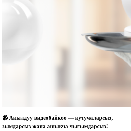
📹 Акылдуу видеобайкоо — кутучаларсыз,
зымдарсыз жана ашыкча чыгымдарсыз!